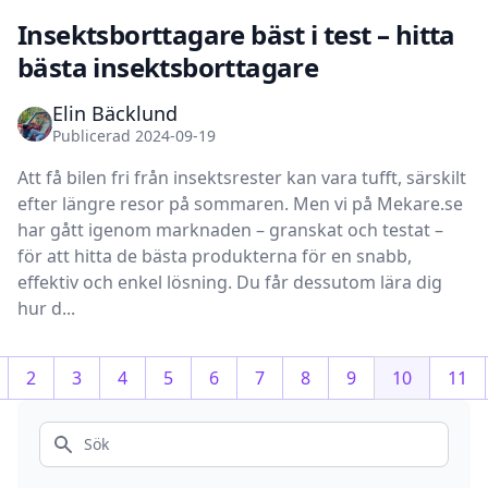
Insektsborttagare bäst i test – hitta
bästa insektsborttagare
Elin Bäcklund
Publicerad 2024-09-19
Att få bilen fri från insektsrester kan vara tufft, särskilt
efter längre resor på sommaren. Men vi på Mekare.se
har gått igenom marknaden – granskat och testat –
för att hitta de bästa produkterna för en snabb,
effektiv och enkel lösning. Du får dessutom lära dig
hur d...
2
3
4
5
6
7
8
9
10
11
Sök