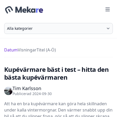
Meny
Välj en kategori
Datum
Visningar
Titel (A-Ö)
Kupévärmare bäst i test – hitta den
bästa kupévärmaren
Tim Karlsson
Publicerad 2024-09-30
Att ha en bra kupévärmare kan göra hela skillnaden
under kalla vintermorgnar. Den värmer snabbt upp din
bil så att du slipper frysa, gör så att du slipper skrapa