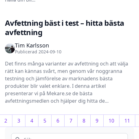
Avfettning bäst i test – hitta bästa
avfettning
Tim Karlsson
Publicerad 2024-09-10
Det finns många varianter av avfettning och att välja
rätt kan kännas svårt, men genom vår noggranna
testning och jämförelse av marknadens bästa
produkter blir valet enklare. I denna artikel
presenterar vi på Mekare.se de bästa
avfettningsmedlen och hjälper dig hitta de...
2
3
4
5
6
7
8
9
10
11