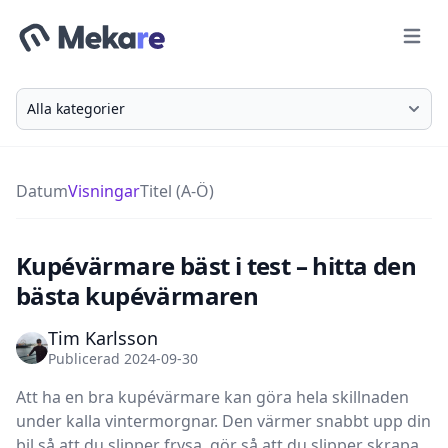
Meny
Välj en kategori
Datum
Visningar
Titel (A-Ö)
Kupévärmare bäst i test – hitta den
bästa kupévärmaren
Tim Karlsson
Publicerad 2024-09-30
Att ha en bra kupévärmare kan göra hela skillnaden
under kalla vintermorgnar. Den värmer snabbt upp din
bil så att du slipper frysa, gör så att du slipper skrapa