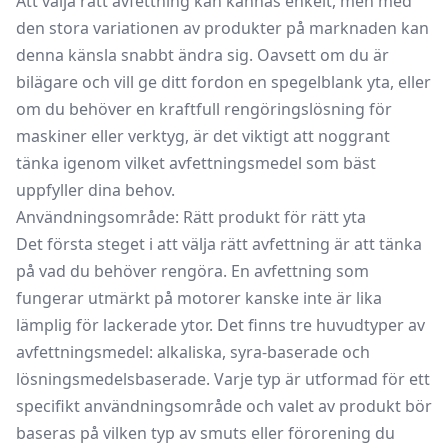
Att välja rätt avfettning kan kännas enkelt, men med
den stora variationen av produkter på marknaden kan
denna känsla snabbt ändra sig. Oavsett om du är
bilägare och vill ge ditt fordon en spegelblank yta, eller
om du behöver en kraftfull rengöringslösning för
maskiner eller verktyg, är det viktigt att noggrant
tänka igenom vilket avfettningsmedel som bäst
uppfyller dina behov.
Användningsområde: Rätt produkt för rätt yta
Det första steget i att välja rätt avfettning är att tänka
på vad du behöver rengöra. En avfettning som
fungerar utmärkt på motorer kanske inte är lika
lämplig för lackerade ytor. Det finns tre huvudtyper av
avfettningsmedel: alkaliska, syra-baserade och
lösningsmedelsbaserade. Varje typ är utformad för ett
specifikt användningsområde och valet av produkt bör
baseras på vilken typ av smuts eller förorening du