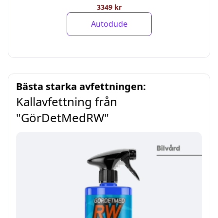
3349 kr
Autodude
Bästa starka avfettningen:
Kallavfettning från
"GörDetMedRW"