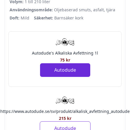
Volym:
1 till 210 liter
Användningsområde:
Oljebaserad smuts, asfalt, tjära
Doft:
Mild
Säkerhet:
Barnsäker kork
Autodude's Alkaliska Avfettning 1l
75 kr
Autodude
https://www.autodude.se/sv/produkt/alkalisk_avfettning_autodude
215 kr
Autodude