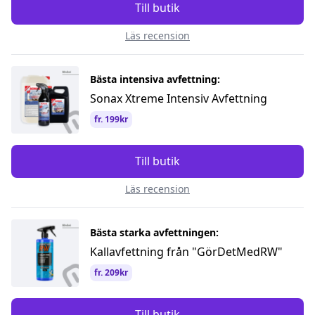
Till butik
Läs recension
Bästa intensiva avfettning:
Sonax Xtreme Intensiv Avfettning
fr. 199kr
Till butik
Läs recension
Bästa starka avfettningen:
Kallavfettning från "GörDetMedRW"
fr. 209kr
Till butik