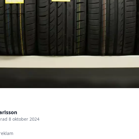
arlsson
erad
8 oktober 2024
reklam