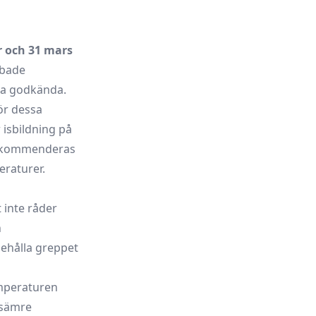
 och 31 mars
bbade
ra godkända.
ör dessa
 isbildning på
 rekommenderas
raturer.
t inte råder
n
behålla greppet
emperaturen
 sämre