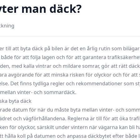
yter man däck?
ckning
till att byta däck på bilen är det en årlig rutin som biläga
ll, både för att följa lagen och för att garantera trafiksäkerh
en, med kalla vintrar och mildare somrar, gör att rätt däck 
ara avgörande för att minska risken för olyckor och för att 
lse. Det finns tydliga regler och rekommendationer som sty
a mellan vinter- och sommardäck.
ska byta däck
erade datum för när du måste byta mellan vinter- och som
dret och vägförhållandena. Reglerna är till för att öka tra
en för olyckor, särskilt under vintern när vägarna kan bli h
 att hålla koll på datumen och anpassa däckbytet efter både