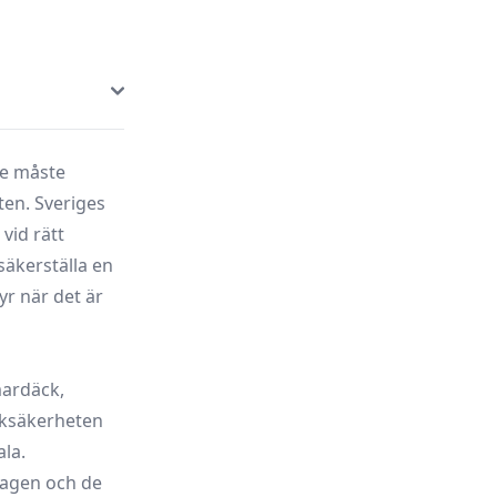
re måste
eten. Sveriges
vid rätt
säkerställa en
r när det är
mardäck,
fiksäkerheten
ala.
 lagen och de