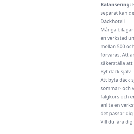
Balansering:
B
separat kan det
Däckhotell
Många bilägare 
en verkstad un
mellan 500 och
förvaras. Att 
säkerställa att
Byt däck själv
Att byta däck s
sommar- och vi
fälgkors och e
anlita en verk
det passar dig 
Vill du lära di