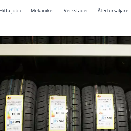
Hitta jobb
Mekaniker
Verkstäder
Återförsäljare