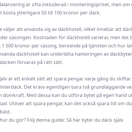
alansering är ofta inkluderad i monteringspriset, men om
 kosta ytterligare 50 till 100
kronor per däck.
väljer att använda sig av däckhotell, vilket innebär att däc
der säsongen. Kostnaden för däckhotell varierar, men det 
 1 500 kronor per säsong, beroende på tjänsten och hur l
använda däckhotell kan underlätta hanteringen av däckbyte
 däcken förvaras på rätt sätt.
jälv är ett enkelt sätt att spara pengar varje gång du skifta
nterdäck. Det krävs egentligen bara två grundläggande ver
n domkraft. Med dessa kan du utföra bytet på egen hand u
stad. Utöver att spara pengar, kan det också spara tid om du
bäst.
g hur du gör? Följ denna guide:
Så här byter du däck själv
.