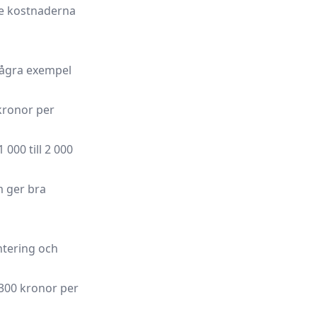
te kostnaderna
några exempel
 kronor per
000 till 2 000
m ger bra
tering och
300 kronor per