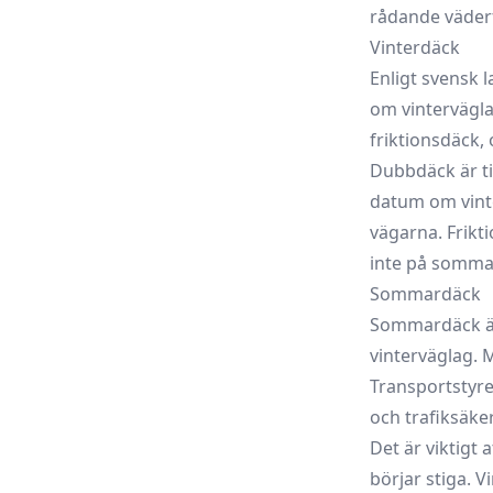
rådande väderf
Vinterdäck
Enligt svensk 
om vintervägla
friktionsdäck
,
Dubbdäck är ti
datum om vinter
vägarna. Frik
inte på somma
Sommardäck
Sommardäck är
vinterväglag.
Transportstyr
och trafiksäke
Det är viktigt
börjar stiga. 