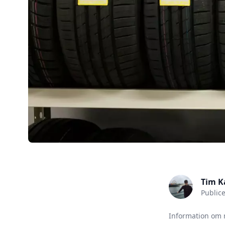
Tim K
Public
Information om 