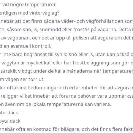
 vid högre temperaturer.
ntligen med vinterväglag?
nnebär att det finns sådana väder- och vägförhållanden so
en, såsom snö, is, snömodd eller frost/is på vägarna. Detta
r av vägbanan, och det är upp till polisen att avgöra om det
d en eventuell kontroll.
 inte bara begränsat till synlig snö eller is, utan kan också
r vägytan är mycket kall eller har frostbeläggning som gör 
är särskilt viktigt under de kalla månaderna när temperatur
m vägen ser torr ut.
er ofta sina bedömningar och erfarenheter för att avgöra
öreligger, vilket innebär att förarna behöver vara uppmär
n även om de lokala temperaturerna kan variera.
nterdäck
byta däck
innebär ofta en kostnad för bilägare, och det finns flera fa