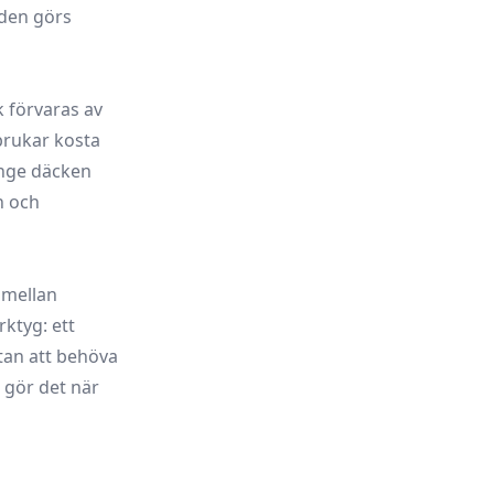
 den görs
k förvaras av
brukar kosta
änge däcken
n och
r mellan
ktyg: ett
tan att behöva
 gör det när