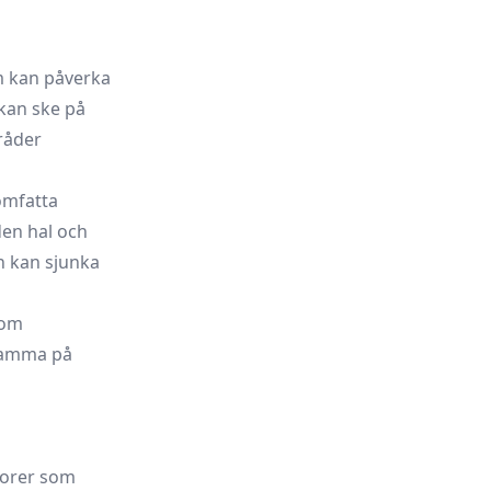
m kan påverka
 kan ske på
 råder
 omfatta
den hal och
en kan sjunka
 om
ksamma på
ktorer som