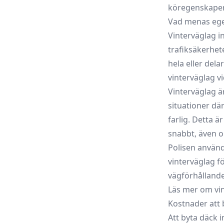
köregenskaper
Vad menas ege
Vinterväglag i
trafiksäkerhet
hela eller dela
vinterväglag vi
Vinterväglag är
situationer dä
farlig. Detta 
snabbt, även o
Polisen använd
vinterväglag f
vägförhållande
Läs mer om
vi
Kostnader att 
Att byta däck 