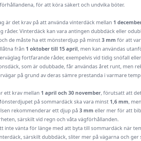
örhållandena, för att köra säkert och undvika böter.
lag är det krav på att använda vinterdäck mellan
1 december
g råder. Vinterdäck kan vara antingen
dubbdäck eller odu
 och de måste ha ett mönsterdjup på minst
3 mm
för att va
llåtna från
1 oktober till 15 april
, men kan användas utanf
väglag fortfarande råder, exempelvis vid tidig snöfall eller
tionsdäck, som är odubbade, får användas året runt, men
rvägar på grund av deras sämre prestanda i varmare tempe
 ett krav mellan
1 april och 30 november
, förutsatt att de
 Mönsterdjupet på sommardäck ska vara minst
1,6 mm
, me
elsen rekommenderar ett djup på
3 mm
eller mer för att bi
rheten, särskilt vid regn och våta vägförhållanden.
 att inte vänta för länge med att byta till sommardäck när t
Vinterdäck, särskilt dubbdäck, sliter mer på vägarna och ger