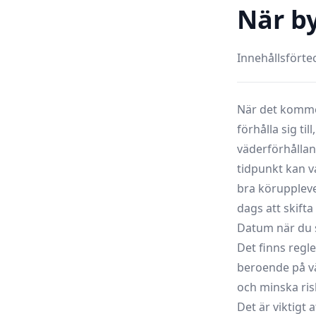
När b
Innehållsförte
När det kommer 
förhålla sig ti
väderförhålland
tidpunkt kan v
bra köruppleve
dags att skift
Datum när du 
Det finns regl
beroende på vä
och minska risk
Det är viktigt