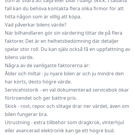
som är svåra att sälja eller bilar i dåligt skick. I sådana
fall kan du behöva kontakta flera olika firmor för att
hitta någon som är villig att köpa.
Vad påverkar bilens värde?
När bilhandlaren gör sin värdering tittar de på flera
faktorer. Det är en helhetsbedömning där detaljer
spelar stor roll. Du kan själv också få en uppfattning av
bilens värde
.
Några av de vanligaste faktorerna är:
Ålder och miltal - ju nyare bilen är och ju mindre den
har körts, desto högre värde.
Servicehistorik - en väl dokumenterad servicebok ökar
förtroendet och ger bättre pris.
Skick - rost, repor och slitage drar ner värdet, även om
bilen fungerar bra.
Utrustning - extra tillbehör som dragkrok, vinterhjul
eller avancerad elektronik kan ge ett högre bud.